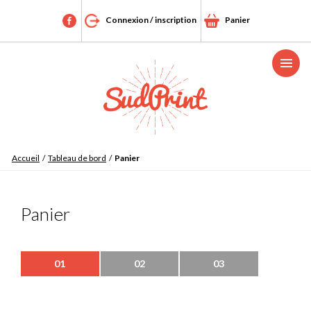
Connexion / inscription
Panier
Menu
Accueil
/
Tableau de bord
/
Panier
Panier
01
02
03